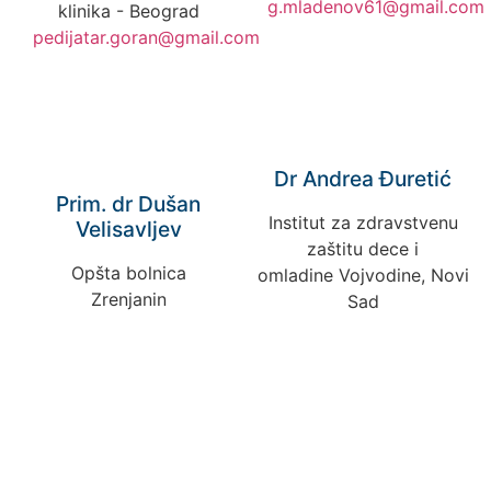
g.mladenov61@gmail.com
klinika - Beograd
pedijatar.goran@gmail.com
Dr Andrea Đuretić
Prim. dr Dušan
Institut za zdravstvenu
Velisavljev
zaštitu dece i
Opšta bolnica
omladine Vojvodine, Novi
Zrenjanin
Sad
fcoffice@ptt.rs
andrea.nikic89
@gmail.com
Prof. dr Jelena
Prof dr Snežana