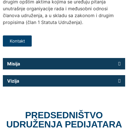
drugim opštim aktima kojima se uređuju pitanja
unutrašnje organiyacije rada i međusobni odnosi
članova udruženja, a u skladu sa zakonom i drugim
propisima (član 1 Statuta Udruženja).
Kontakt
Misija
Vizija
PREDSEDNIŠTVO
UDRUŽENJA PEDIJATARA