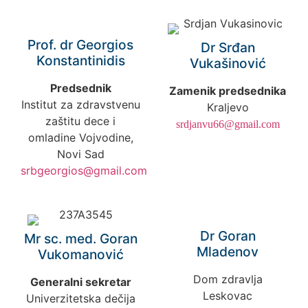
Prof. dr Georgios
Dr Srđan
Konstantinidis
Vukašinović
Predsednik
Zamenik predsednika
Institut za zdravstvenu
Kraljevo
zaštitu dece i
srdjanvu66@gmail.com
omladine Vojvodine,
Novi Sad
srbgeorgios@gmail.com
Dr Goran
Mr sc. med. Goran
Mladenov
Vukomanović
Dom zdravlja
Generalni sekretar
Leskovac
Univerzitetska dečija