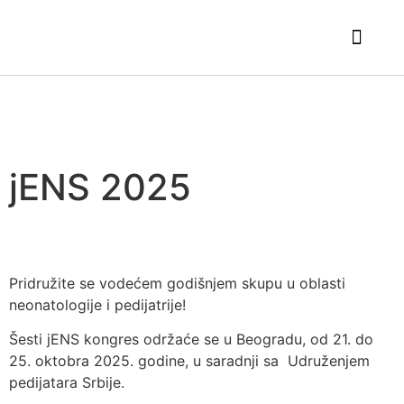
Pedijatrijska Škola
Kontinuirana Edu
Borba Za Imun
Politika Priva
PEDIJATRIJSKI DANI
Saradnja Sa E
jENS 2025
Pridružite se vodećem godišnjem skupu u oblasti
neonatologije i pedijatrije!
Šesti jENS kongres održaće se u Beogradu, od 21. do
25. oktobra 2025. godine, u saradnji sa Udruženjem
pedijatara Srbije.