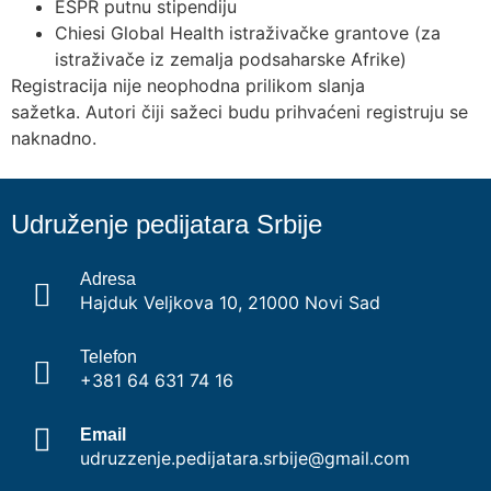
ESPR putnu stipendiju
Chiesi Global Health istraživačke grantove (za
istraživače iz zemalja podsaharske Afrike)
Registracija nije neophodna prilikom slanja
sažetka. Autori čiji sažeci budu prihvaćeni registruju se
naknadno.
Udruženje pedijatara Srbije
Adresa
Hajduk Veljkova 10, 21000 Novi Sad
Telefon
+381 64 631 74 16
Email
udruzzenje.pedijatara.srbije@gmail.com