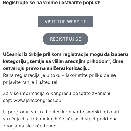
Registrujte se na vreme i ostvarite popust!
VISIT THE WEBSITE
REGISTRUJ SE
Učesnici iz Srbije prilikom registracije mogu da izaberu
kategoriju „zemlje sa višim srednjim prihodom“, čime
ostvaruju pravo na sniženu kotizaciju.
Rana registracija je u toku – iskoristite priliku da se
prijavite ranije i uštedite!
Za više informacija o kongresu posetite zvanični
sajt: www.jenscongress.eu
U programu su i radionice koje vode svetski priznati
stručnjaci, a tokom kojih će učesnici steći prektična
znanja na sledeće teme: