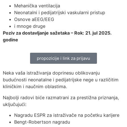
Mehanička ventilacija
Neonatalni i pedijatrijski vaskularni pristup
Osnove aEEG/EEG
i mnoge druge
Poziv za dostavljanje sažetaka – Rok: 21. jul 2025.
godine
propozicije i link za prijavu
Neka vaša istraživanja doprinesu oblikovanju
budućnosti neonatalne i pedijatrijske nege u različitim
kliničkim i naučnim oblastima.
Najbolji radovi biće razmatrani za prestižna priznanja,
uključujući:
Nagradu ESPR za istraživače na početku karijere
Bengt-Robertson nagradu