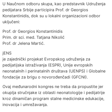
U Naučnom odboru skupa, kao predstavnik Udruženja
pedijatara Srbije participira Prof. dr Georgios
Konstantinidis, dok su u lokalni organizacioni odbor
uključeni:
Prof. dr Georgios Konstantinidis
Prim. dr sci. med. Tatjana Nikolić
Prof. dr Jelena Martić.
jENS
je zajednički projekat Evropskog udruženja za
pedijatijska istraživanja (ESPR), Unije evropskih
neonatalnih i perinatalnih društava (UENPS) i Globalne
fondacije za brigu o novorođenčadi (GFCNI).
Ovaj međunarodni kongres ne treba da propustite jer
okuplja stručnjake iz oblasti neonatologije i pedijatrije
kroz dinamičan program stalne medicinske edukacije,
inovacija i umrežavanja.